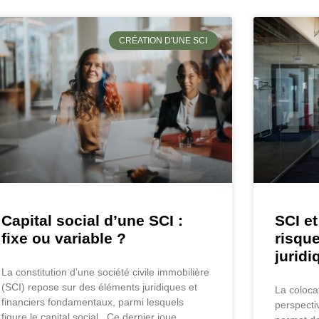
CRÉATION D'UNE SCI
Capital social d’une SCI :
SCI et
fixe ou variable ?
risque
jurid
La constitution d’une société civile immobilière
(SCI) repose sur des éléments juridiques et
La coloca
financiers fondamentaux, parmi lesquels
perspecti
figure le capital social. Ce dernier joue