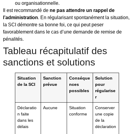
ou organisationnelle.
Il est recommandé de
ne pas attendre un rappel de
l’administration
. En régularisant spontanément la situation,
la SCI démontre sa bonne foi, ce qui peut peser
favorablement dans le cas d’une demande de remise de
pénalités.
Tableau récapitulatif des
sanctions et solutions
Situation
Sanction
Conséque
Solution
de la SCI
prévue
nces
pour
possibles
régularise
r
Déclaratio
Aucune
Situation
Conserver
n faite
conforme
une copie
dans les
de la
délais
déclaration