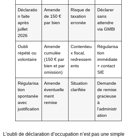
Déclaratio
Amende
Risque de
Déclarer
n faite
de 150 €
taxation
sans
après
par bien
erronée
attendre
juillet
via GMBI
2026
Oubli
Amende
Contentieu
Régularisa
répété ou
cumulée
x fiscal,
tion
volontaire
(150 € par
redressem
immédiate
bien et par
ents
+ contact
omission)
SIE
Régularisa
Amende
Situation
Demande
tion
éventuelle
clarifiée
de remise
spontanée
ment
gracieuse
avec
remise
à
justification
l’administr
ation
L’oubli de déclaration d’occupation n’est pas une simple